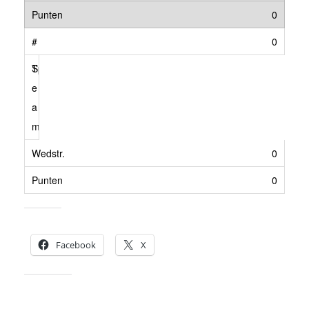
0
0
Spirit JB 1
0
0
Dit delen:
Facebook
X
Vind ik leuk: