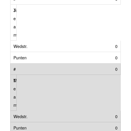
Jola Olympus JB 1
0
0
0
Minerva JB 1
0
0