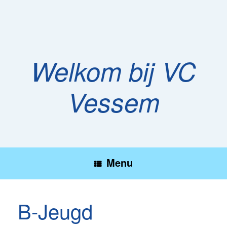
Ga
naar
de
inhoud
Welkom bij VC
Vessem
Menu
B-Jeugd