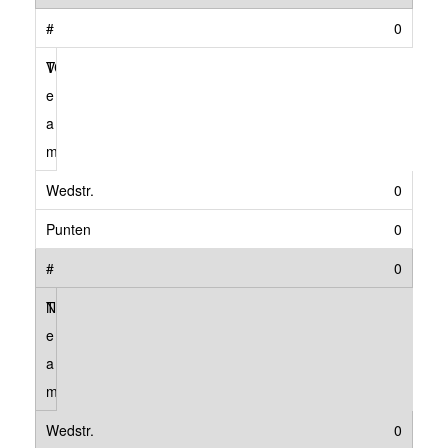
0
VCE/PSV JB 1
0
0
0
Nuvo'68 JB 1
0