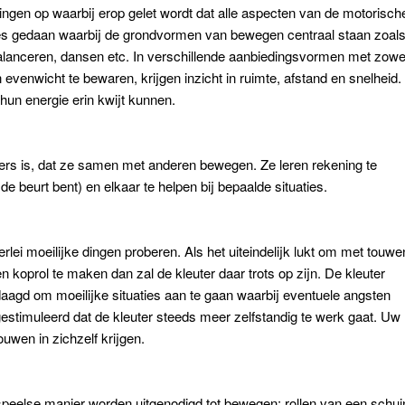
ingen op waarbij erop gelet wordt dat alle aspecten van de motorisch
es gedaan waarbij de grondvormen van bewegen centraal staan zoals
balanceren, dansen etc. In verschillende aanbiedingsvormen met zowe
n evenwicht te bewaren, krijgen inzicht in ruimte, afstand en snelheid.
hun energie erin kwijt kunnen.
ers is, dat ze samen met anderen bewegen. Ze leren rekening te
de beurt bent) en elkaar te helpen bij bepaalde situaties.
rlei moeilijke dingen proberen. Als het uiteindelijk lukt om met touwe
n koprol te maken dan zal de kleuter daar trots op zijn. De kleuter
edaagd om moeilijke situaties aan te gaan waarbij eventuele angsten
stimuleerd dat de kleuter steeds meer zelfstandig te werk gaat. Uw
uwen in zichzelf krijgen.
n speelse manier worden uitgenodigd tot bewegen; rollen van een schui