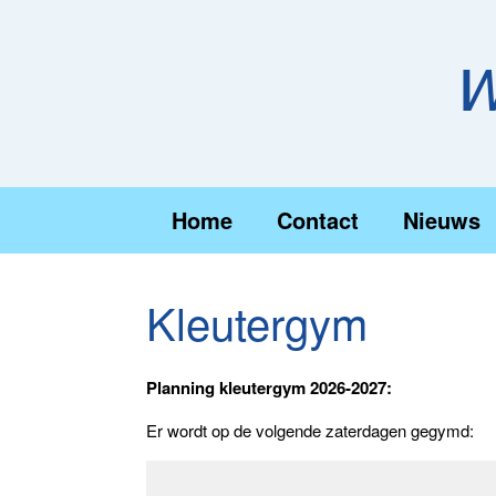
Ga
naar
de
W
inhoud
Home
Contact
Nieuws
Kleutergym
Planning kleutergym 2026-2027:
Er wordt op de volgende zaterdagen gegymd: