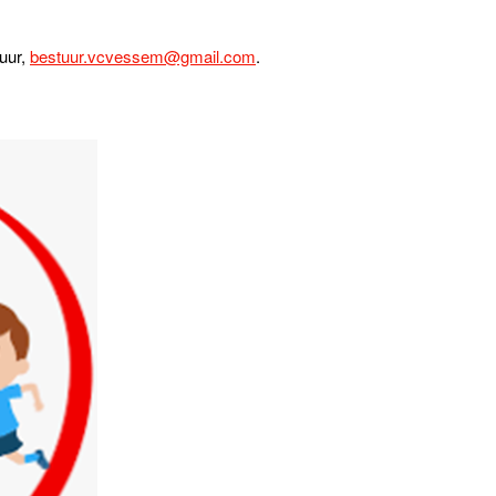
tuur,
bestuur.vcvessem@gmail.com
.