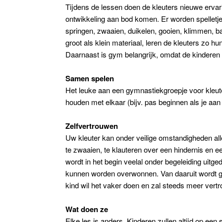
Tijdens de lessen doen de kleuters nieuwe ervar
ontwikkeling aan bod komen. Er worden spelletj
springen, zwaaien, duikelen, gooien, klimmen, 
groot als klein materiaal, leren de kleuters zo hu
Daarnaast is gym belangrijk, omdat de kinderen 
Samen spelen
Het leuke aan een gymnastiekgroepje voor kleut
houden met elkaar (bijv. pas beginnen als je aan 
Zelfvertrouwen
Uw kleuter kan onder veilige omstandigheden alle
te zwaaien, te klauteren over een hindernis en ee
wordt in het begin veelal onder begeleiding uitg
kunnen worden overwonnen. Van daaruit wordt ge
kind wil het vaker doen en zal steeds meer vertro
Wat doen ze
Elke les is anders. Kinderen zullen altijd op ee