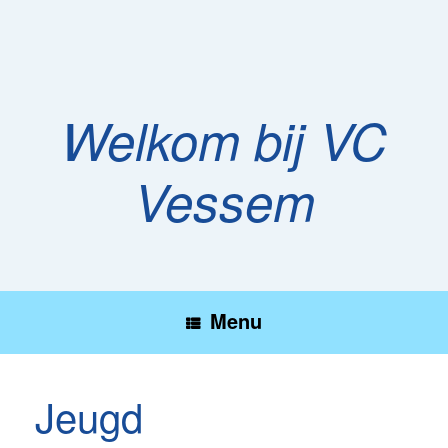
Ga
naar
de
inhoud
Welkom bij VC
Vessem
Menu
Jeugd