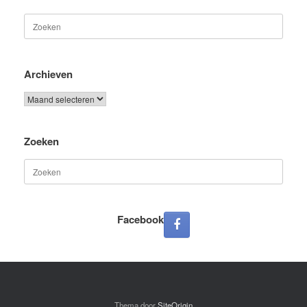
Zoeken
naar:
Archieven
Archieven
Zoeken
Zoeken
naar:
Facebook
Thema door
SiteOrigin