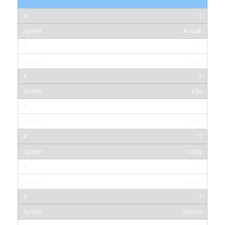
1
Anouk
2
Celine
3
Elle
4
José
5
Lindy
6
Mirna
7
Nicole