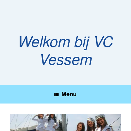
Ga
naar
de
inhoud
Welkom bij VC
Vessem
Menu