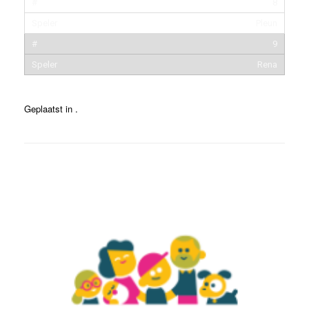
8
Pleun
9
Rena
Geplaatst in .
Bericht navigatie