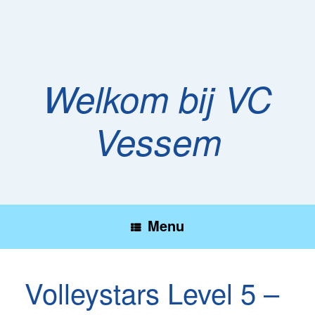
Ga
naar
de
inhoud
Welkom bij VC
Vessem
Menu
Volleystars Level 5 –