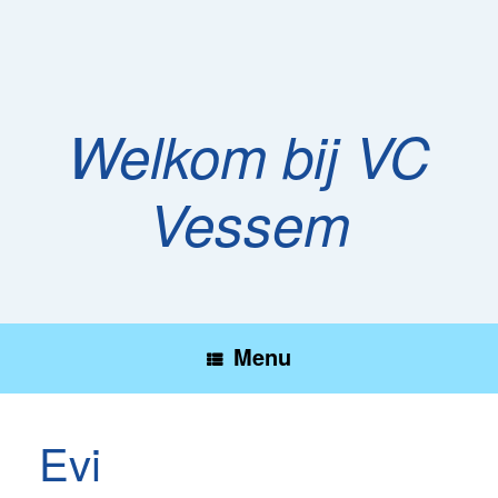
Ga
naar
de
inhoud
Welkom bij VC
Vessem
Menu
Evi