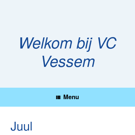
Ga
naar
de
inhoud
Welkom bij VC
Vessem
Menu
Juul