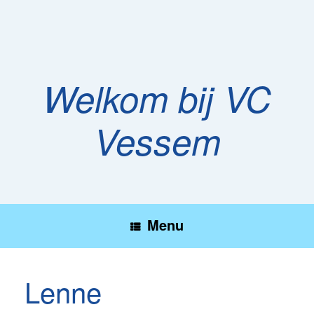
Ga
naar
de
inhoud
Welkom bij VC
Vessem
Menu
Lenne