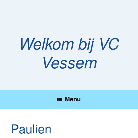
Ga
naar
de
inhoud
Welkom bij VC
Vessem
Menu
Paulien