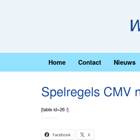
Ga
naar
de
W
inhoud
Home
Contact
Nieuws
Spelregels CMV n
[table id=26 /]
Dit delen:
Facebook
X