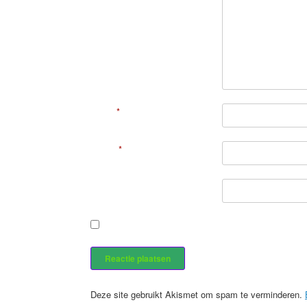
Naam
*
E-mail
*
Site
Stuur mij een e-mail als er nieuwe berichten zijn.
Deze site gebruikt Akismet om spam te verminderen.