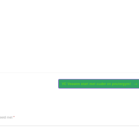
VC Vessem start met ouder en peutergym!
→
keerd met
*