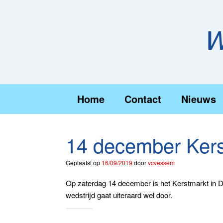
Ga
naar
de
W
inhoud
Home
Contact
Nieuws
14 december Kers
Geplaatst op
16/09/2019
door
vcvessem
Op zaterdag 14 december is het Kerstmarkt in D’
wedstrijd gaat uiteraard wel door.
Dit delen: