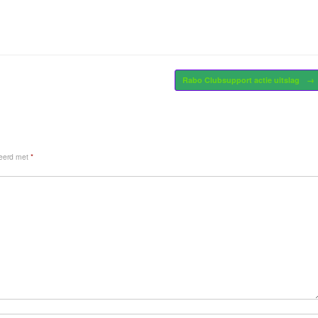
Rabo Clubsupport actie uitslag
→
keerd met
*