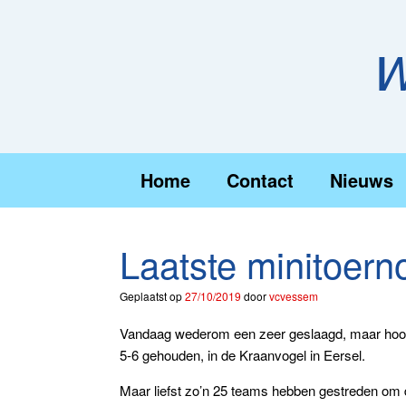
Ga
naar
de
W
inhoud
Home
Contact
Nieuws
Laatste minitoer
Geplaatst op
27/10/2019
door
vcvessem
Vandaag wederom een zeer geslaagd, maar hoogst
5-6 gehouden, in de Kraanvogel in Eersel.
Maar liefst zo’n 25 teams hebben gestreden om 