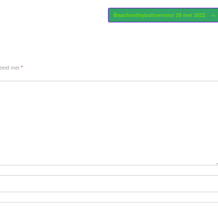
Beachvolleybaltoernooi 29 mei 2022
→
keerd met
*