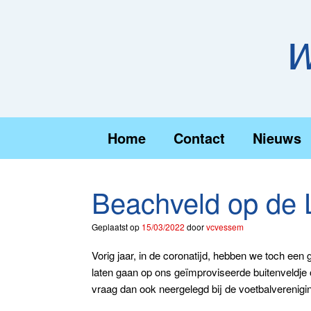
Ga
naar
de
W
inhoud
Home
Contact
Nieuws
Beachveld op de L
Geplaatst op
15/03/2022
door
vcvessem
Vorig jaar, in de coronatijd, hebben we toch een
laten gaan op ons geïmproviseerde buitenveldje 
vraag dan ook neergelegd bij de voetbalvereni