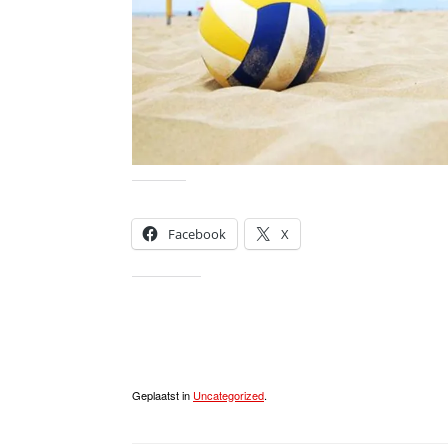
Dit delen:
Facebook
X
Vind ik leuk:
Geplaatst in
Uncategorized
.