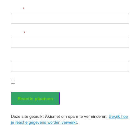
Naam
*
E-mail
*
Site
Stuur mij een e-mail als er nieuwe berichten zijn.
Deze site gebruikt Akismet om spam te verminderen.
Bekijk hoe
je reactie gegevens worden verwerkt
.