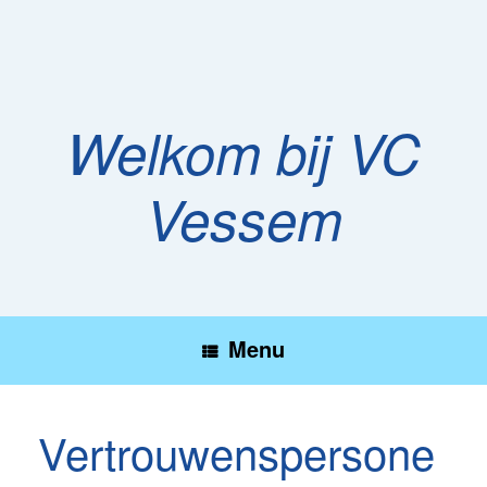
Ga
naar
de
inhoud
Welkom bij VC
Vessem
Menu
Vertrouwenspersone