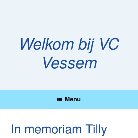
Ga
naar
de
inhoud
Welkom bij VC
Vessem
Menu
In memoriam Tilly