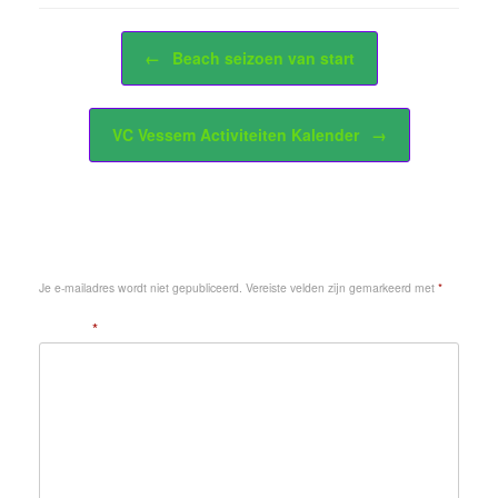
Bericht navigatie
←
Beach seizoen van start
VC Vessem Activiteiten Kalender
→
Geef een reactie
Je e-mailadres wordt niet gepubliceerd.
Vereiste velden zijn gemarkeerd met
*
Reactie
*