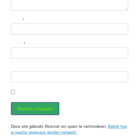
Naam
*
E-mail
*
Site
Stuur mij een e-mail als er nieuwe berichten zijn.
Deze site gebruikt Akismet om spam te verminderen.
Bekijk hoe
je reactie gegevens worden verwerkt
.