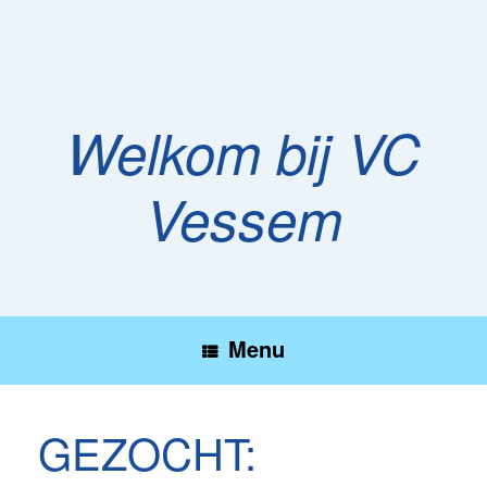
Ga
naar
de
inhoud
Welkom bij VC
Vessem
Menu
GEZOCHT: