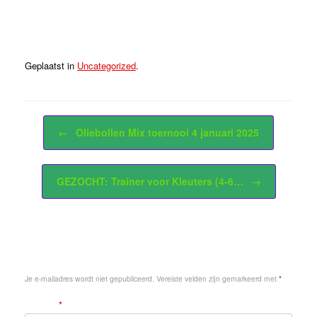
Geplaatst in
Uncategorized
.
Bericht navigatie
←
Oliebollen Mix toernooi 4 januari 2025
GEZOCHT: Trainer voor Kleuters (4-6…
→
Geef een reactie
Je e-mailadres wordt niet gepubliceerd.
Vereiste velden zijn gemarkeerd met
*
Reactie
*