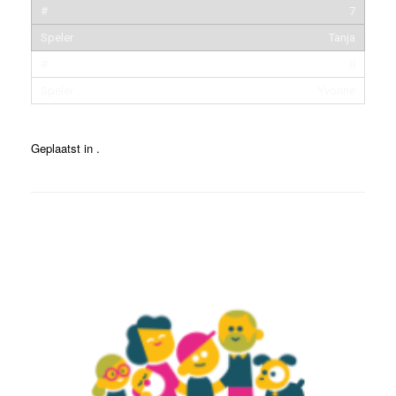
7
Tanja
8
Yvonne
Geplaatst in .
Bericht navigatie