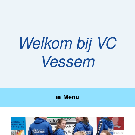
Ga
naar
de
inhoud
Welkom bij VC
Vessem
Menu