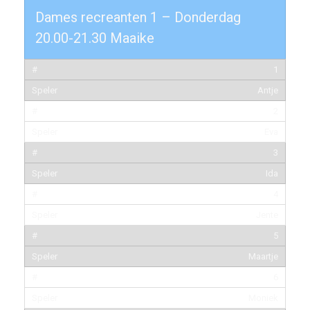
Dames recreanten 1 – Donderdag
20.00-21.30 Maaike
1
Antje
2
Eva
3
Ida
4
Jente
5
Maartje
6
Moniek