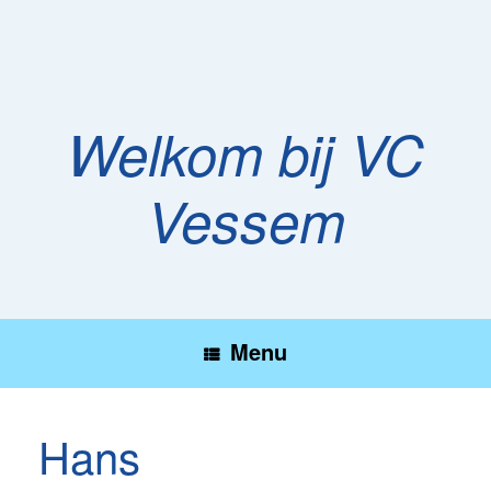
Ga
naar
de
inhoud
Welkom bij VC
Vessem
Menu
Hans