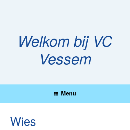
Ga
naar
de
inhoud
Welkom bij VC
Vessem
Menu
Wies