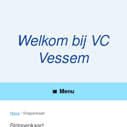
Ga
naar
de
inhoud
Welkom bij VC
Vessem
Menu
Home
/ Strippenkaart
Strippenkaart