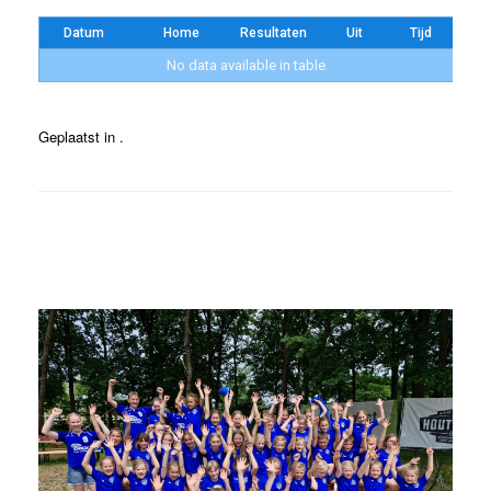
Datum
Home
Resultaten
Uit
Tijd
No data available in table
Geplaatst in .
Bericht navigatie