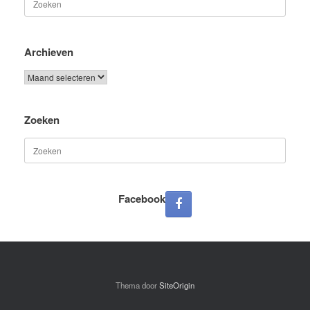
naar:
Archieven
Archieven
Zoeken
Zoeken
naar:
Facebook
Thema door
SiteOrigin