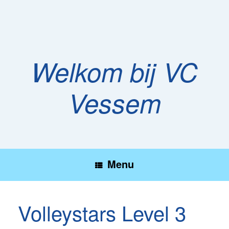
Ga
naar
de
inhoud
Welkom bij VC
Vessem
Menu
Volleystars Level 3