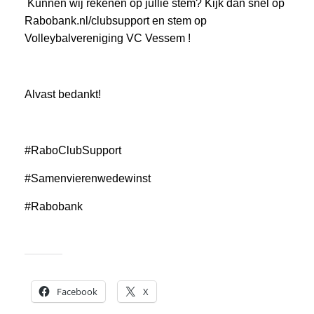
Kunnen wij rekenen op jullie stem? Kijk dan snel op
Rabobank.nl/clubsupport en stem op
Volleybalvereniging VC Vessem !
Alvast bedankt!
#RaboClubSupport
#Samenvierenwedewinst
#Rabobank
Dit delen:
Facebook
X