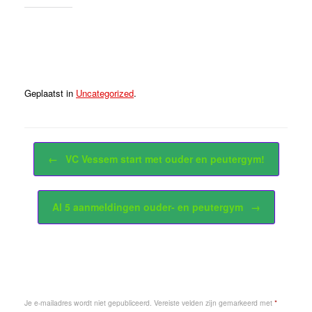
Vind ik leuk:
Geplaatst in
Uncategorized
.
Bericht navigatie
←
VC Vessem start met ouder en peutergym!
Al 5 aanmeldingen ouder- en peutergym
→
Geef een reactie
Je e-mailadres wordt niet gepubliceerd.
Vereiste velden zijn gemarkeerd met
*