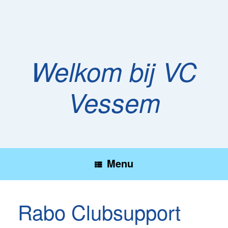
Ga
naar
de
inhoud
Welkom bij VC
Vessem
Menu
Rabo Clubsupport