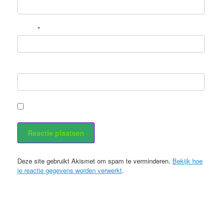
E-mail
*
Site
Stuur mij een e-mail als er nieuwe berichten zijn.
Deze site gebruikt Akismet om spam te verminderen.
Bekijk hoe
je reactie gegevens worden verwerkt
.