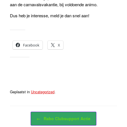
aan de carnavalsvakantie, bij voldoende animo.
Dus heb je interesse, meld je dan snel aan!
Dit delen:
Facebook
X
Vind ik leuk:
Geplaatst in
Uncategorized
.
Bericht navigatie
←
Rabo Clubsupport Actie