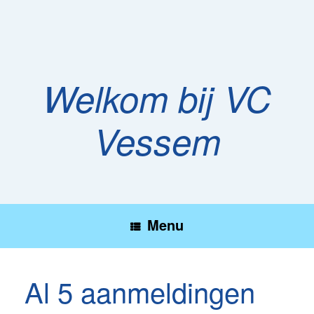
Ga
naar
de
inhoud
Welkom bij VC
Vessem
Menu
Al 5 aanmeldingen