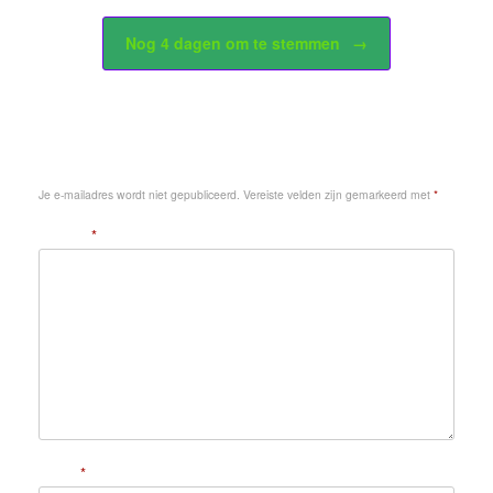
Nog 4 dagen om te stemmen
→
Geef een reactie
Je e-mailadres wordt niet gepubliceerd.
Vereiste velden zijn gemarkeerd met
*
Reactie
*
Naam
*