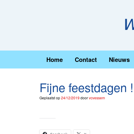
Ga
naar
de
W
inhoud
Home
Contact
Nieuws
Fijne feestdagen !
Geplaatst op
24/12/2019
door
vcvessem
Dit delen: