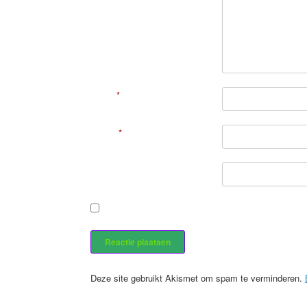
Naam
*
E-mail
*
Site
Stuur mij een e-mail als er nieuwe berichten zijn.
Deze site gebruikt Akismet om spam te verminderen.