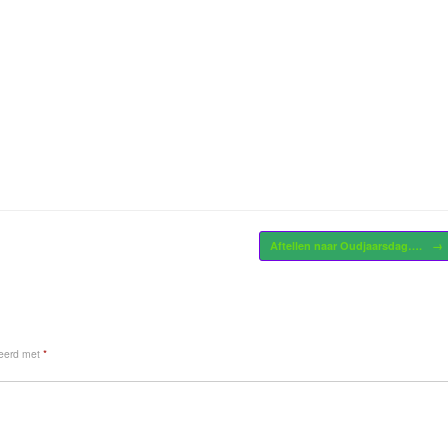
Aftellen naar Oudjaarsdag….
→
keerd met
*