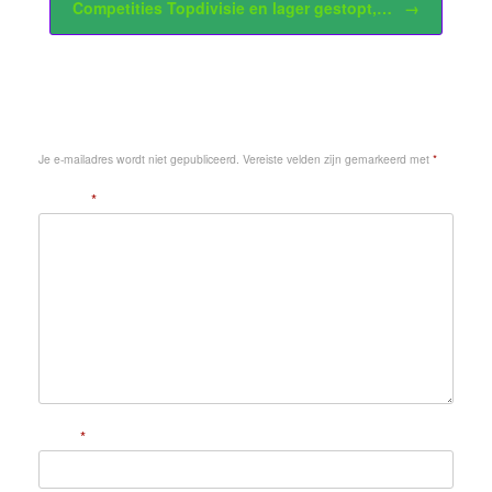
Competities Topdivisie en lager gestopt,…
→
Geef een reactie
Je e-mailadres wordt niet gepubliceerd.
Vereiste velden zijn gemarkeerd met
*
Reactie
*
Naam
*