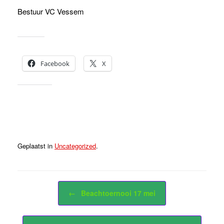
Bestuur VC Vessem
Dit delen:
Facebook
X
Vind ik leuk:
Geplaatst in
Uncategorized
.
Bericht navigatie
←
Beachtoernooi 17 mei