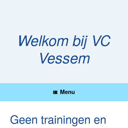
Ga
naar
de
inhoud
Welkom bij VC
Vessem
Menu
Geen trainingen en