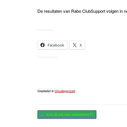
De resultaten van Rabo ClubSupport volgen in nov
Dit delen:
Facebook
X
Vind ik leuk:
Geplaatst in
Uncategorized
.
Bericht navigatie
←
Kom jij ook mee volleyballen??