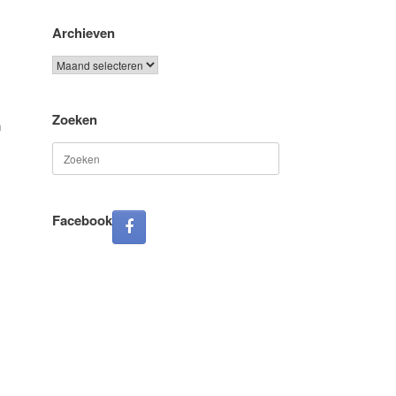
Archieven
Archieven
Zoeken
n
Zoeken
naar:
Facebook