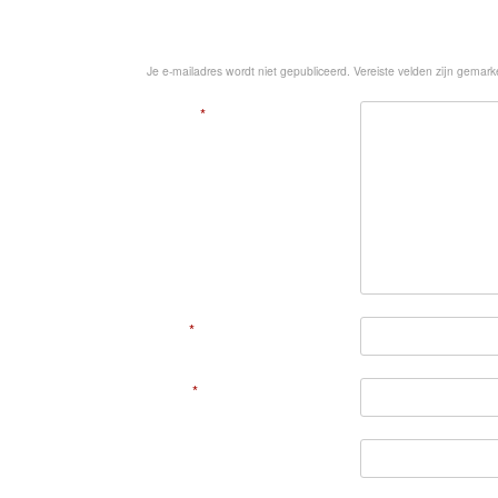
Geef een reactie
Je e-mailadres wordt niet gepubliceerd.
Vereiste velden zijn gemar
Reactie
*
Naam
*
E-mail
*
Site