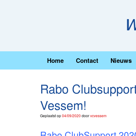
Ga
naar
de
W
inhoud
Home
Contact
Nieuws
Rabo Clubsuppor
Vessem!
Geplaatst op
04/09/2020
door
vcvessem
Rabo ClubSupport 202