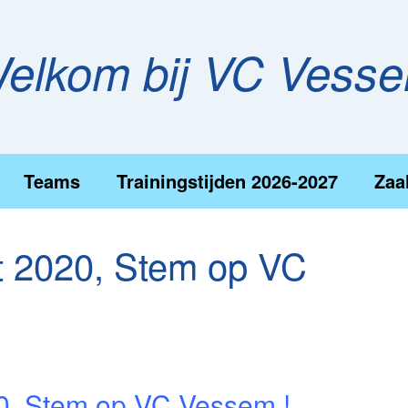
elkom bij VC Vess
Teams
Trainingstijden 2026-2027
Zaa
t 2020, Stem op VC
0, Stem op VC Vessem !