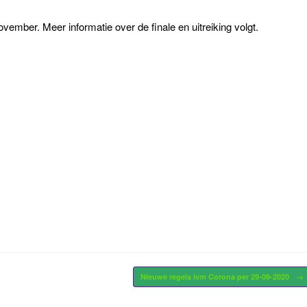
ember. Meer informatie over de finale en uitreiking volgt.
Nieuwe regels ivm Corona per 29-09-2020
→