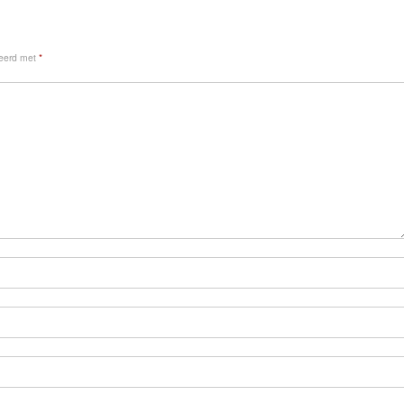
keerd met
*