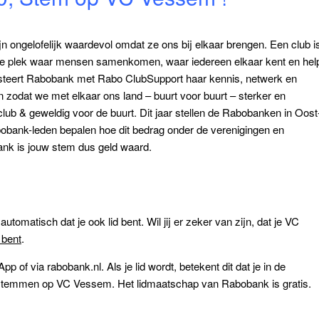
n ongelofelijk waardevol omdat ze ons bij elkaar brengen. Een club i
wde plek waar mensen samenkomen, waar iedereen elkaar kent en hel
nvesteert Rabobank met Rabo ClubSupport haar kennis, netwerk en
en zodat we met elkaar ons land – buurt voor buurt – sterker en
ub & geweldig voor de buurt. Dit jaar stellen de Rabobanken in Oost
obank-leden bepalen hoe dit bedrag onder de verenigingen en
bank is jouw stem dus geld waard.
utomatisch dat je ook lid bent. Wil jij er zeker van zijn, dat je VC
 bent
.
 of via rabobank.nl. Als je lid wordt, betekent dit dat je in de
 stemmen op VC Vessem. Het lidmaatschap van Rabobank is gratis.