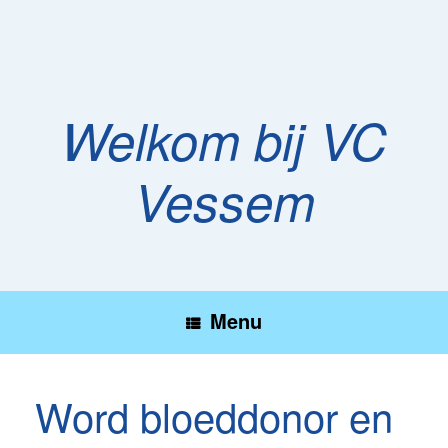
Ga
naar
de
inhoud
Welkom bij VC
Vessem
Menu
Word bloeddonor en