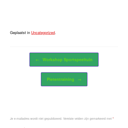
Vind ik leuk:
Geplaatst in
Uncategorized
.
Bericht navigatie
←
Workshop Sportspeeltuin
Pietentraining
→
Geef een reactie
Je e-mailadres wordt niet gepubliceerd.
Vereiste velden zijn gemarkeerd met
*