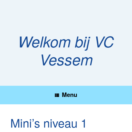
Ga
naar
de
inhoud
Welkom bij VC
Vessem
Menu
Mini’s niveau 1