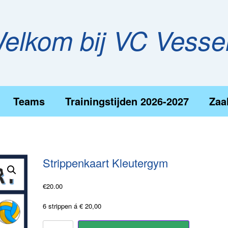
elkom bij VC Vess
Teams
Trainingstijden 2026-2027
Zaa
Strippenkaart Kleutergym
€
20.00
6 strippen á € 20,00
Strippenkaart