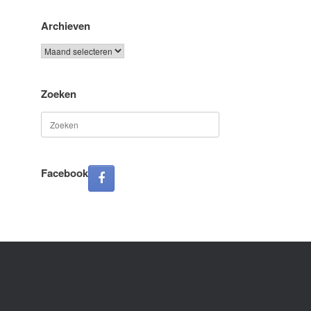
Archieven
Archieven
Zoeken
Zoeken
naar:
Facebook