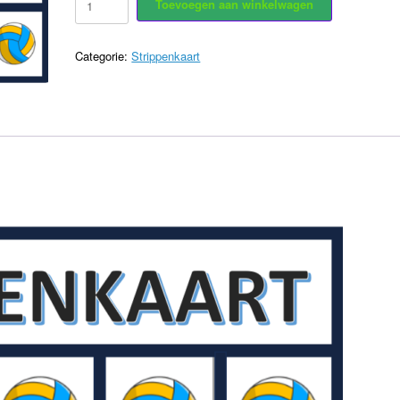
Toevoegen aan winkelwagen
Kleutergym
aantal
Categorie:
Strippenkaart