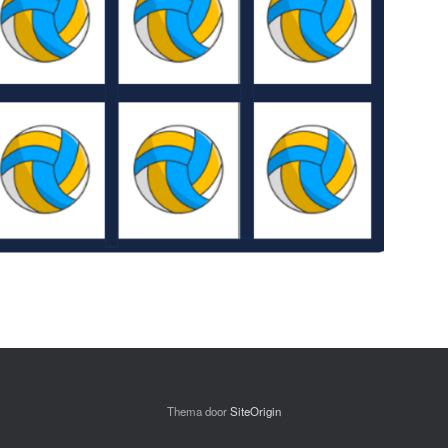
Thema door
SiteOrigin